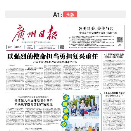
A1:
头版