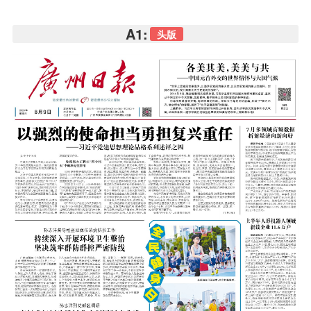
A1:
头版