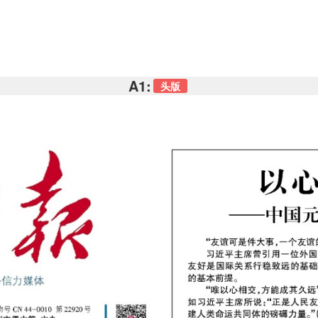
A1:
头版