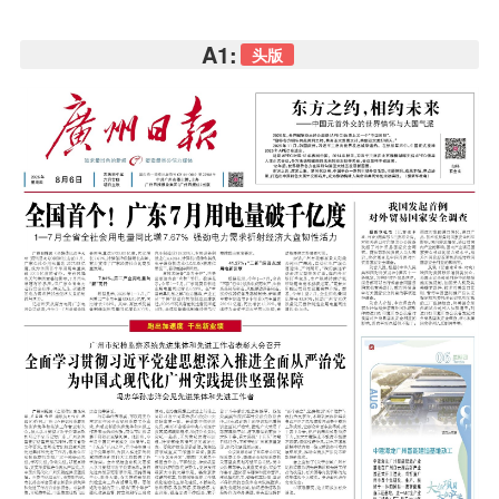
A1:
头版