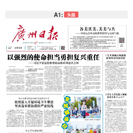
A1:
头版