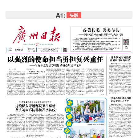
A1:
头版