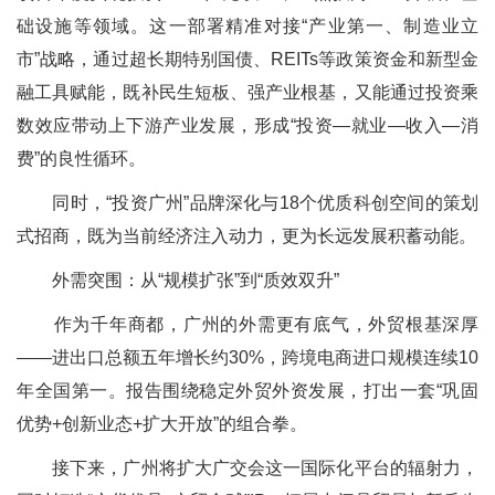
础设施等领域。这一部署精准对接“产业第一、制造业立
市”战略，通过超长期特别国债、REITs等政策资金和新型金
融工具赋能，既补民生短板、强产业根基，又能通过投资乘
数效应带动上下游产业发展，形成“投资—就业—收入—消
费”的良性循环。
同时，“投资广州”品牌深化与18个优质科创空间的策划
式招商，既为当前经济注入动力，更为长远发展积蓄动能。
外需突围：从“规模扩张”到“质效双升”
作为千年商都，广州的外需更有底气，外贸根基深厚
——进出口总额五年增长约30%，跨境电商进口规模连续10
年全国第一。报告围绕稳定外贸外资发展，打出一套“巩固
优势+创新业态+扩大开放”的组合拳。
接下来，广州将扩大广交会这一国际化平台的辐射力，