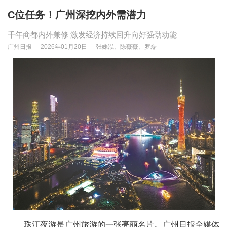
C位任务！广州深挖内外需潜力
千年商都内外兼修 激发经济持续回升向好强劲动能
广州日报
2026年01月20日
张姝泓、陈薇薇、罗磊
珠江夜游是广州旅游的一张亮丽名片。广州日报全媒体