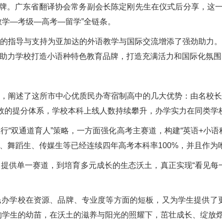
。广东省翻译协会常务副会长陈定刚先生在仪式后分享，这一
教学—考级—高考—留学”全链条。
指导与支持为亚加达的外语教学与国际交流增添了强劲助力。
助力学校打造小语种特色教育品牌，打造充满活力和国际化氛围
阐述了这所市中心优质民办寄宿制高中的几大优势：由名校长
高效的提分体系，学校本科上线人数持续攀升，办学实力在同类学
双通道育人”策略，一方面强化高考主赛道，构建“英语+小语
、舞蹈生、传媒生等已经连续四年高考本科率100%，并且作为
供单一赛道，到培育多元成长的生态沃土，真正实现“看见每一
学校在资源、品牌、专业度等方面的短板，又为学生提供了更
的学生的幼苗，在沃土的滋养与阳光的照耀下，茁壮成长、绽放熠