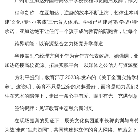
广州市亚加达外国语高级中学校长程印贵随后致辞，作为从
程印贵称，在亚加达，逆袭的故事不断上演，艺体生本科上
建“文化+专业+实践”三元育人体系。学校已构建起“教学型+
承诺，亚加达绝不让任何一个孩子成为教育的陪跑者，让每个
跨界赋能：以资源整合之力拓宽升学赛道
粤传媒副总经理方利平作为合作方代表致辞。她强调，亚加达
加达链接高校资源、拓展实践平台，以媒体之公信力与资源整
方利平提到，教育部于2023年发布的《关于全面实施学
养”。这说明，美育不只是业余的兴趣爱好，而将是助力我们
生在艺术的陪伴下，走出一条心中有爱、眼里有光、充满创意
签约揭牌：见证教育生态融合新时刻
在现场嘉宾的见证下，辰美文化集团董事长郭贞圳与粤传媒副
为战”走向“生态协同”，共同构建起立体的育人网络。笔落之