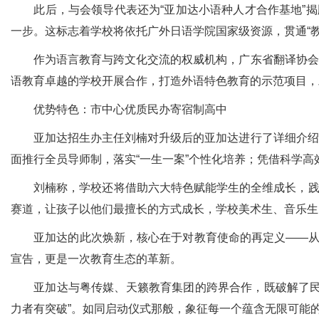
此后，与会领导代表还为“亚加达小语种人才合作基地”揭牌
一步。这标志着学校将依托广外日语学院国家级资源，贯通“
作为语言教育与跨文化交流的权威机构，广东省翻译协会的
语教育卓越的学校开展合作，打造外语特色教育的示范项目，
优势特色：市中心优质民办寄宿制高中
亚加达招生办主任刘楠对升级后的亚加达进行了详细介绍，
面推行全员导师制，落实“一生一案”个性化培养；凭借科学
刘楠称，学校还将借助六大特色赋能学生的全维成长，践行“
赛道，让孩子以他们最擅长的方式成长，学校美术生、音乐生
亚加达的此次焕新，核心在于对教育使命的再定义——从提
宣告，更是一次教育生态的革新。
亚加达与粤传媒、天籁教育集团的跨界合作，既破解了民办
力者有突破”。如同启动仪式那般，象征每一个蕴含无限可能