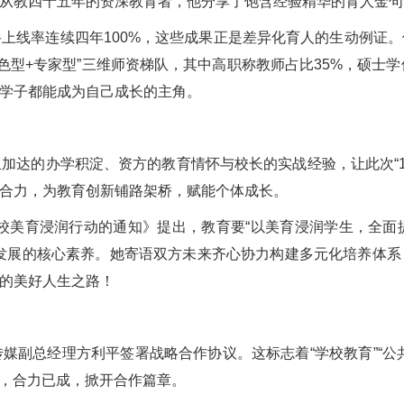
教四十五年的资深教育者，他分享了饱含经验精华的育人金句：
线率连续四年100%，这些成果正是差异化育人的生动例证。
特色型+专家型”三维师资梯队，其中高职称教师占比35%，硕士
学子都能成为自己成长的主角。
的办学积淀、资方的教育情怀与校长的实战经验，让此次“1+1
合力，为教育创新铺路架桥，赋能个体成长。
校美育浸润行动的通知》提出，教育要“以美育浸润学生，全面
发展的核心素养。她寄语双方未来齐心协力构建多元化培养体
的美好人生之路！
总经理方利平签署战略合作协议。这标志着“学校教育”“公共传
下，合力已成，掀开合作篇章。