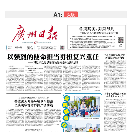
A1:
头版