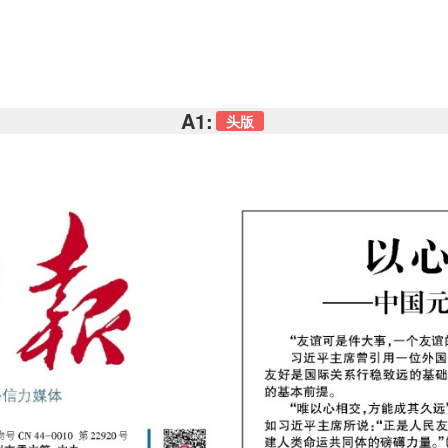
A1:
头版