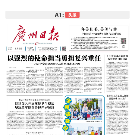
A1:
头版