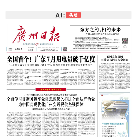
A1:
头版