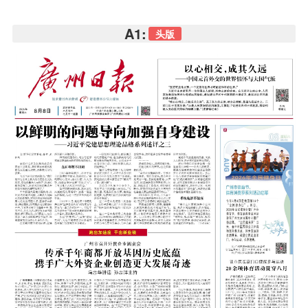
A1:
头版