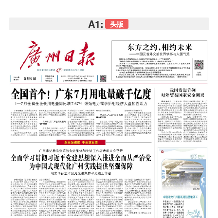
A1:
头版