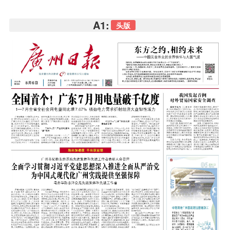
A1:
头版