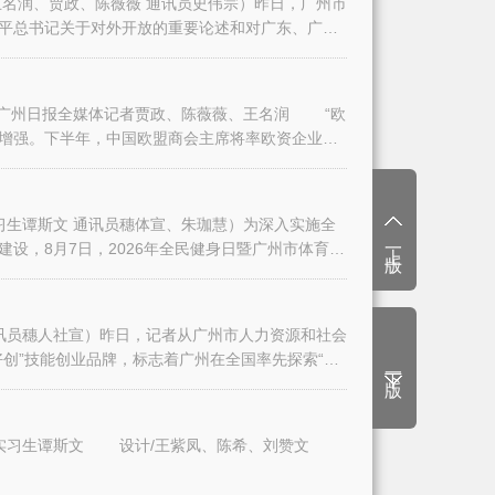
名润、贾政、陈薇薇 通讯员史伟宗）昨日，广州市
平总书记关于对外开放的重要论述和对广东、广州
日报全媒体记者贾政、陈薇薇、王名润 “欧
增强。下半年，中国欧盟商会主席将率欧资企业代
生谭斯文 通讯员穗体宣、朱珈慧）为深入实施全
上一版
设，8月7日，2026年全民健身日暨广州市体育
讯员穗人社宣）昨日，记者从广州市人力资源和社会
创”技能创业品牌，标志着广州在全国率先探索“技
下一版