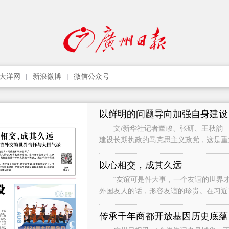
大洋网
新浪微博
微信公众号
以鲜明的问题导向加强自身建设
文/新华社记者董峻、张研、王秋韵 
建设长期执政的马克思主义政党，这是
党作为世界上最大的马克思主义执政党
以心相交，成其久远
“友谊可是件大事，一个友谊的世界才
外国友人的话，形容友谊的珍贵。在习近
础，是促进世界和平和发展的不竭动力，
传承千年商都开放基因历史底蕴