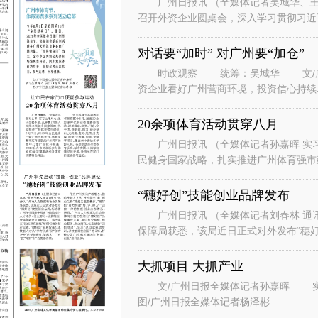
广州日报讯 （全媒体记者吴城华、王
召开外资企业圆桌会，深入学习贯彻习近
系列重要讲话重要指示精神，落实省委、
对话要“加时” 对广州要“加仓”
时政观察 统筹：吴城华 文/广州
资企业看好广州营商环境，投资信心持续
表团到访广州。” “华南美国
20余项体育活动贯穿八月
广州日报讯 （全媒体记者孙嘉晖 实习
民健身国家战略，扎实推进广州体育强市建
节、体育消费季系列活动在广州天河
“穗好创”技能创业品牌发布
广州日报讯 （全媒体记者刘春林 通
保障局获悉，该局近日正式对外发布“穗好
能培训+人才评价+创业孵化+场景
大抓项目 大抓产业
文/广州日报全媒体记者孙嘉晖 实习生谭斯文 设计/王紫凤、陈希、刘赞文
图/广州日报全媒体记者杨泽彬