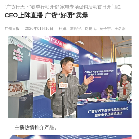
“广货行天下”春季行动开锣 家电专场促销活动首日开门红
CEO上阵直播 广货“好嘢”卖爆
广州日报
2026年01月16日
杜娟、陈昕宇、刘鹏飞、黄子宁、王名润
主播热情推介产品。