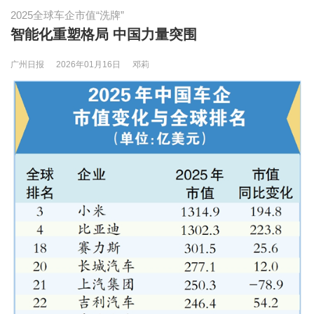
2025全球车企市值“洗牌”
智能化重塑格局 中国力量突围
广州日报
2026年01月16日
邓莉