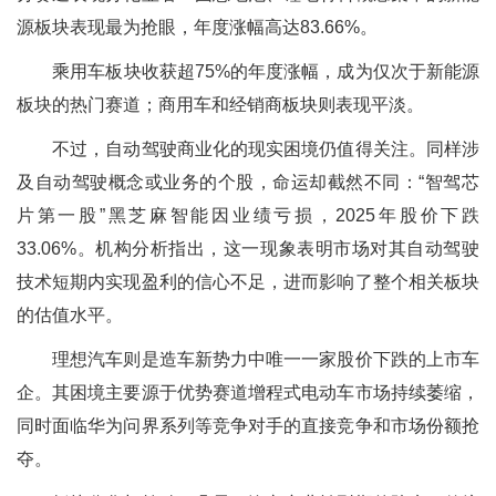
源板块表现最为抢眼，年度涨幅高达83.66%。
乘用车板块收获超75%的年度涨幅，成为仅次于新能源
板块的热门赛道；商用车和经销商板块则表现平淡。
不过，自动驾驶商业化的现实困境仍值得关注。同样涉
及自动驾驶概念或业务的个股，命运却截然不同：“智驾芯
片第一股”黑芝麻智能因业绩亏损，2025年股价下跌
33.06%。机构分析指出，这一现象表明市场对其自动驾驶
技术短期内实现盈利的信心不足，进而影响了整个相关板块
的估值水平。
理想汽车则是造车新势力中唯一一家股价下跌的上市车
企。其困境主要源于优势赛道增程式电动车市场持续萎缩，
同时面临华为问界系列等竞争对手的直接竞争和市场份额抢
夺。