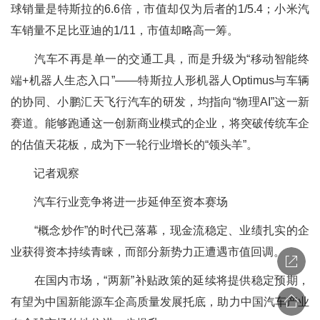
球销量是特斯拉的6.6倍，市值却仅为后者的1/5.4；小米汽
车销量不足比亚迪的1/11，市值却略高一筹。
汽车不再是单一的交通工具，而是升级为“移动智能终
端+机器人生态入口”——特斯拉人形机器人Optimus与车辆
的协同、小鹏汇天飞行汽车的研发，均指向“物理AI”这一新
赛道。能够跑通这一创新商业模式的企业，将突破传统车企
的估值天花板，成为下一轮行业增长的“领头羊”。
记者观察
汽车行业竞争将进一步延伸至资本赛场
“概念炒作”的时代已落幕，现金流稳定、业绩扎实的企
业获得资本持续青睐，而部分新势力正遭遇市值回调。
在国内市场，“两新”补贴政策的延续将提供稳定预期，
有望为中国新能源车企高质量发展托底，助力中国汽车产业