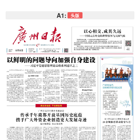
A1:
头版