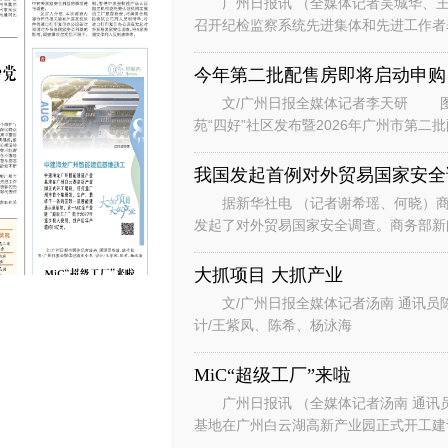
广州日报讯 （全媒体记者吴城华、王
召开纪检监察系统先进集体和先进工作者
总书记对广东、广州系列重要讲话重要指
今年第二批配售房即将启动申购
文/广州日报全媒体记者李天研 图
苑“四好”社区发布暨2026年广州市第
州安居生活体验馆举行。广州安居
我国发起首例对外贸易国家安全
据新华社电 （记者谢希瑶、何晓）商
发起了对外贸易国家安全调查。商务部新
国家安全调查。 发言人说，根据
大抓项目 大抓产业
文/广州日报全媒体记者汤南 通讯员
计/王紫凤、陈希、杨泳海
MiC“超级工厂”来啦
广州日报讯 （全媒体记者汤南 通讯
基地在广州白云湖高新产业园正式开工
云区白云湖街道，项目总投资约7.8