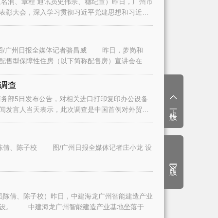
名润、章程 通讯员史伟宗、穗纪宣）昨日，广州市
表彰大会，深入学习贯彻习近平党建思想和习近平
/广州日报全媒体记者骆昌威 昨日，萝岗和
二批配售型保障性住房（以下简称配售房）宣讲会在广
调查
务部5日发布公告，对相关进口打印复印办公设备
上一版
闻发言人当天表示，此次调查是中国首例对外贸易
陈倩、陈子校 图/广州日报全媒体记者庄小龙 设
下一版
员陈倩、陈子校）昨日，中建海龙广州智能建造产业
建设。 中建海龙广州智能建造产业基地坐落于白